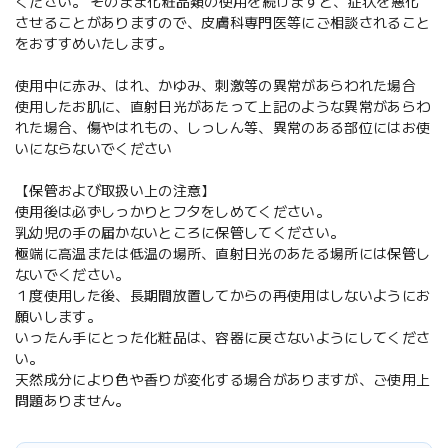
ください。 そのまま化粧品類の使用を続けますと、症状を悪化
させることがありますので、皮膚科専門医等にご相談されること
をおすすめいたします。
使用中に赤み、はれ、かゆみ、刺激等の異常があらわれた場合
使用したお肌に、直射日光があたって上記のような異常があらわ
れた場合、傷やはれもの、しっしん等、異常のある部位にはお使
いにならないでください
【保管および取扱い上の注意】
使用後は必ずしっかりとフタをしめてください。
乳幼児の手の届かないところに保管してください。
極端に高温または低温の場所、直射日光のあたる場所には保管し
ないでください。
１度使用した後、長期間放置してからの再使用はしないようにお
願いします。
いったん手にとった化粧品は、容器に戻さないようにしてくださ
い。
天然成分により色や香りが変化する場合がありますが、ご使用上
問題ありません。