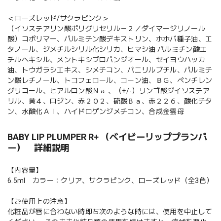
＜ローズレッド/サクラピンク＞
（イソステアリン酸ポリグリセリル－２／ダイマージリノール
酸）コポリマー、パルミチン酸デキストリン、ホホバ種子油、エ
タノール、ジメチルシリル化シリカ、ヒマシ油 パルミチン酸エ
チルヘキシル、メントキシプロパンジオール、セイヨウハッカ
油、トウガラシエキス、シメチコン、バニリルブチル、パルミチ
ン酸レチノール、トコフェロール、コーン油、ＢＧ、ペンチレン
グリコール、ヒアルロン酸Ｎａ 、（+/-）リンゴ酸ジイソステア
リル、黄４、ロジン、赤２０２、硫酸Ｂａ、赤２２６、酸化チタ
ン、水酸化Ａｌ、ハイドロゲンジメチコン、合成金雲母
BABY LIP PLUMPER R+ （ベイビーリッププランパ
ー） 詳細説明
【内容量】
6.5ml カラー：クリア、サクラピンク、ローズレッド（全3色）
【ご使用上の注意】
化粧品が唇に合わない時即ち次のような時には、使用を中止して