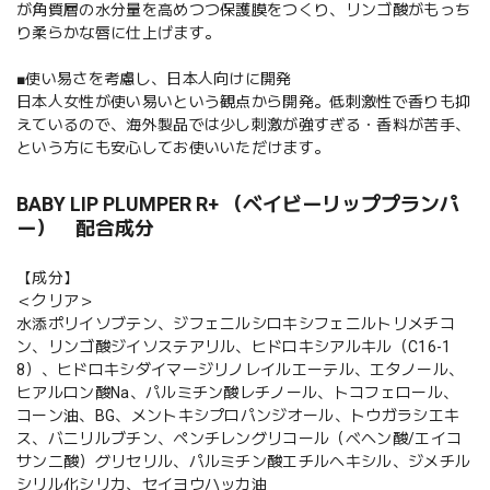
が角質層の水分量を高めつつ保護膜をつくり、リンゴ酸がもっち
り柔らかな唇に仕上げます。
■使い易さを考慮し、日本人向けに開発
日本人女性が使い易いという観点から開発。低刺激性で香りも抑
えているので、海外製品では少し刺激が強すぎる・香料が苦手、
という方にも安心してお使いいただけます。
BABY LIP PLUMPER R+ （ベイビーリッププランパ
ー） 配合成分
【成分】
＜クリア＞
水添ポリイソブテン、ジフェニルシロキシフェニルトリメチコ
ン、リンゴ酸ジイソステアリル、ヒドロキシアルキル（C16-1
8）、ヒドロキシダイマージリノレイルエーテル、エタノール、
ヒアルロン酸Na、パルミチン酸レチノール、トコフェロール、
コーン油、BG、メントキシプロパンジオール、トウガラシエキ
ス、バニリルブチン、ペンチレングリコール（ベヘン酸/エイコ
サン二酸）グリセリル、パルミチン酸エチルへキシル、ジメチル
シリル化シリカ、セイヨウハッカ油