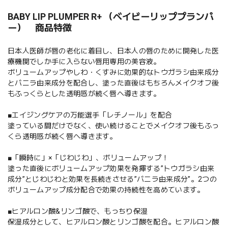
BABY LIP PLUMPER R+ （ベイビーリッププランパ
ー） 商品特徴
日本人医師が唇の老化に着目し、日本人の唇のために開発した医
療機関でしか手に入らない唇用専用の美容液。
ボリュームアップやしわ・くすみに効果的なトウガラシ由来成分
とバニラ由来成分を配合し、塗った直後はもちろんメイクオフ後
もふっくらとした透明感が続く唇へ導きます。
■エイジングケアの万能選手「レチノール」を配合
塗っている間だけでなく、使い続けることでメイクオフ後もふっ
くら透明感が続く唇へ導きます。
■「瞬時に」×「じわじわ」、ボリュームアップ！
塗った直後にボリュームアップ効果を発揮する”トウガラシ由来
成分”とじわじわと効果を長続きさせる”バニラ由来成分”。2つの
ボリュームアップ成分配合で効果の持続性を高めています。
■ヒアルロン酸&リンゴ酸で、もっちり保湿
保湿成分として、ヒアルロン酸とリンゴ酸を配合。ヒアルロン酸