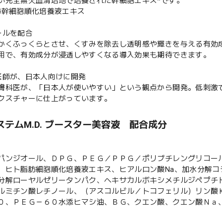
い完全無欠血清培地で培養された幹細胞エキス*です。
肪幹細胞順化培養液エキス
ールを配合
かくふっくらとさせ、くすみを除去し透明感や輝きを与える有効
用で、有効成分が浸透しやすくなる導入効果も期待できます。
医師が、日本人向けに開発
膚科医が、「日本人が使いやすい」という観点から開発。低刺激
クスチャーに仕上がっています。
ステムM.D. ブースター美容液 配合成分
パンジオール、ＤＰＧ、ＰＥＧ／ＰＰＧ／ポリブチレングリコー
、ヒト脂肪細胞順化培養液エキス、ヒアルロン酸Na、加水分解
分解ローヤルゼリータンパク、ヘキサカルボキシメチルジペプチ
ルミチン酸レチノール、（アスコルビル／トコフェリル）リン酸
０、ＰＥＧ－６０水添ヒマシ油、ＢＧ、クエン酸、クエン酸Ｎａ、