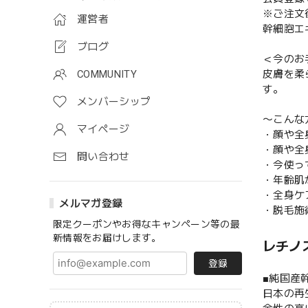
※ご注文
運営者
幹細胞エ
ブログ
＜今のお
皮膚を柔
COMMUNITY
す。
メンバーシップ
〜こんな
マイページ
・顔や全
・顔や全
問い合わせ
・今使っ
・年齢肌
・全身ケ
メルマガ登録
・脱毛施
限定クーポンやお得なキャンペーン等の最
新情報をお届けします。
レチノ
登録
■純国産
日本の再