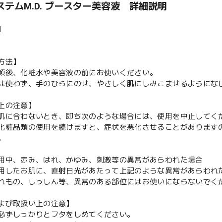
ステムM.D. ブースター美容液 詳細説明
】
方法】
顔後、化粧水や美容液の前にお使いください。
は使わず、手のひらにのせ、やさしく肌にしみこませるようにな
上の注意】
肌に合わないとき、即ち次のような場合には、使用を中止してく
化粧品類の使用を続けますと、症状を悪化させることがあります
。
用中、赤み、はれ、かゆみ、刺激等の異常があらわれた場合
用したお肌に、直射日光があたって上記のような異常があらわれ
れもの、しっしん等、異常のある部位にはお使いにならないでく
よび取扱い上の注意】
必ずしっかりとフタをしめてください。