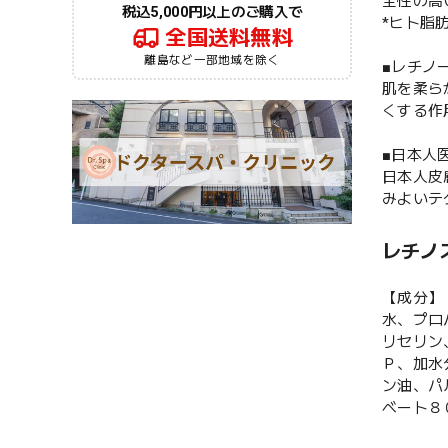
全性の高
税込5,000円以上のご購入で
*ヒト脂
全国送料無料
離島など一部地域を除く
■レチノ
肌を柔ら
くする作
■日本人
日本人皮
みよいテ
レチノ
【成分】
水、プロ
リセリン
Ｐ、加水
ン油、パ
ベート８