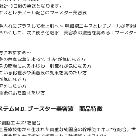
後2〜3日後の発送となります。
キスとレチノール配合のブースター美容液
手入れにプラスして極上肌へ＞ 幹細胞エキスとレチノールが年齢
らかくして、次に使う化粧水・美容液の浸透を高める「ブースタ
方におすすめ〜
身の色素沈着による"くすみ"が気になる方
身の乾燥による小じわ・肌荒れが気になる方
ている化粧水や美容液の効果を高めたい方
が気になる方
アをしたい方
術後の肌を整えたい方
ステムM.D. ブースター美容液 商品特徴
幹細胞エキス*を配合
生医療技術から生まれた貴重な純国産の幹細胞エキス*を配合。世