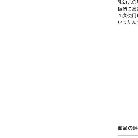
乳幼児の
極端に高
１度使用
いったん
商品の評