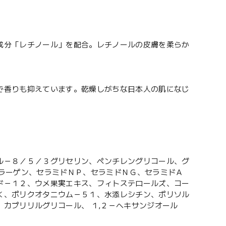
成分「レチノール」を配合。レチノールの皮膚を柔らか
で香りも抑えています。乾燥しがちな日本人の肌になじ
ル－８／５／３グリセリン、ペンチレングリコール、グ
コラーゲン、セラミドＮＰ、セラミドＮＧ、セラミドＡ
ド－１２、ウメ果実エキス、フィトステロールズ、コー
Ｋ、ポリクオタニウム－５１、水添レシチン、ポリソル
カプリリルグリコール、 １,２－ヘキサンジオール