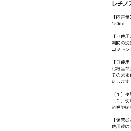
レチノ
【内容量
150ml
【ご使用
朝晩の洗
コットン
【ご使用
化粧品が
そのまま
たします
（１）使
（２）使
※傷やは
【保管お
使用後は