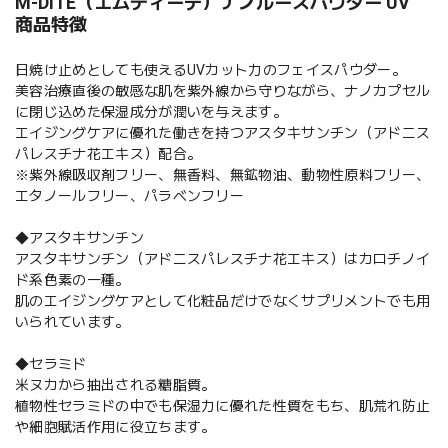
M-DITE（エムディーテ）ナノルースパウダー UV
商品特徴
日焼け止めとしても使えるUVカット力のフェイスパウダー。
美容治療直後の敏感な肌を紫外線から守りながら、ナノカプセル
に閉じ込めた保湿成分が潤いを与えます。
エイジングケアに優れた働きを持つアスタキサンチン（アドニス
パレスチナ花エキス）配合。
※紫外線吸収剤フリー、無香料、無鉱物油、動物性原料フリー、
エタノールフリー、パラベンフリー
◆アスタキサンチン
アスタキサンチン（アドニスパレスチナ花エキス）はカロチノイ
ド系色素の一種。
肌のエイジングケアとして化粧品だけでなくサプリメントでも用
いられています。
◆セラミド
米ヌカから抽出される糖脂質。
植物性セラミドの中でも保湿力に優れた性質をもち、肌荒れ防止
や細胞賦活作用に役立ちます。