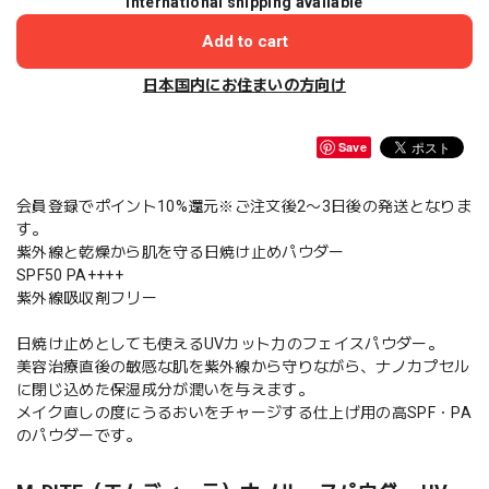
International shipping available
Add to cart
日本国内にお住まいの方向け
Save
会員登録でポイント10%還元※ご注文後2〜3日後の発送となりま
す。
紫外線と乾燥から肌を守る日焼け止めパウダー
SPF50 PA++++
紫外線吸収剤フリー
日焼け止めとしても使えるUVカット力のフェイスパウダー。
美容治療直後の敏感な肌を紫外線から守りながら、ナノカプセル
に閉じ込めた保湿成分が潤いを与えます。
メイク直しの度にうるおいをチャージする仕上げ用の高SPF・PA
のパウダーです。