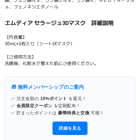
酸、クエン酸Ｎａ、リン酸２Ｎａ、リン酸Ｋ、ＨＥＤＴＡ－３Ｎ
ａ、フェノキシエタノール
エムディア セラージュ3Dマスク 詳細説明
【内容量】
30mL×5枚入り（シート状マスク）
【ご使用方法】
洗顔後、化粧水で整えた肌にご使用ください。
🎁 無料メンバーシップのご案内
✅ 注文金額の
10%ポイント
を還元！
✅
会員限定クーポン
を定期配布！
✅ 貯まったポイントは
豪華特典と交換
可能！
詳細を見る