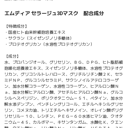
エムディア セラージュ3Dマスク 配合成分
【特徴成分】
・国産ヒト由来幹細胞培養エキス
・サクラン（スイゼンジノリ多糖体）
・プロテオグリカン（水溶性プロテオグリカン）
【成分】
水、プロパンジオール、グリセリン、ＢＧ、ＤＰＧ、ヒト脂肪細
胞順化培養液エキス、スイゼンジノリ多糖体、水溶性プロテオグ
リカン、グリコシルトレハロース、グリチルリチン酸２Ｋ、セラ
ミドＮＰ、グルコシルセラミド、サクシノイルアテロコラーゲ
ン、加水分解コラーゲン、水溶性コラーゲン、ヒアルロン酸Ｎ
ａ、加水分解ヒアルロン酸、アセチルヒアルロン酸Ｎａ、グルコ
シルヘスペリジン、ポリクオタニウム－５１、ベタイン、加水分
解水添デンプン、ペンチレングリコール、エチルヘキシルグリセ
リン、コメヌカ油、トリエチルヘキサノイン、オレイン酸ポリグ
リセリル－１０、レシチン、ＰＥＧ－６０水添ヒマシ油、クオタ
ニウム－４５、カルボマー、キサンタンガム、水酸化Ｋ、クエン