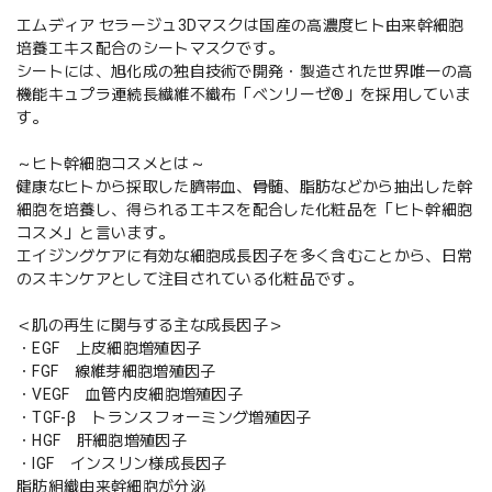
エムディア セラージュ3Dマスクは国産の高濃度ヒト由来幹細胞
培養エキス配合のシートマスクです。
シートには、旭化成の独自技術で開発・製造された世界唯一の高
機能キュプラ連続長繊維不織布「ベンリーゼ®」を採用していま
す。
～ヒト幹細胞コスメとは～
健康なヒトから採取した臍帯血、骨髄、脂肪などから抽出した幹
細胞を培養し、得られるエキスを配合した化粧品を「ヒト幹細胞
コスメ」と言います。
エイジングケアに有効な細胞成長因子を多く含むことから、日常
のスキンケアとして注目されている化粧品です。
＜肌の再生に関与する主な成長因子＞
・EGF 上皮細胞増殖因子
・FGF 線維芽細胞増殖因子
・VEGF 血管内皮細胞増殖因子
・TGF-β トランスフォーミング増殖因子
・HGF 肝細胞増殖因子
・IGF インスリン様成長因子
脂肪組織由来幹細胞が分泌