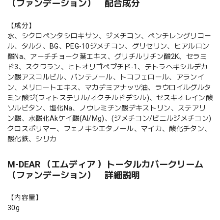
（ファンデーション） 配合成分
【成分】
水、シクロペンタシロキサン、ジメチコン、ペンチレングリコー
ル、タルク、BG、PEG-10ジメチコン、グリセリン、ヒアルロン
酸Na、アーチチョーク葉エキス、グリチルリチン酸2K、セラミ
ド3、スクワラン、ヒトオリゴペプチド-1、テトラヘキシルデカ
ン酸アスコルビル、バンテノール、トコフェロール、アランイ
ン、メリロートエキス、マカデミアナッツ油、ラウロイルグルタ
ミン酸ジ(フィトステリル/オクチルドデシル)、セスキオレイン酸
ソルビタン、塩化Na、ノウレミチン酸デキストリン、ステアリ
ン酸、水酸化Akケイ酸(AI/Mg)、(ジメチコン/ビニルジメチコン)
クロスポリマー、フェノキシエタノール、マイカ、酸化チタン、
酸化鉄、シリカ
M-DEAR （エムディア ）トータルカバークリーム
（ファンデーション） 詳細説明
【内容量】
30g