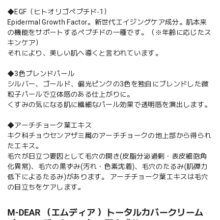
◆EGF（ヒトオリゴペプチド-1）
Epidermal Growth Factor。新世代エイジングケア成分。肌本来
の機能をサポートするペプチドの一種です。（※年齢に応じたス
キンケア）
それにより、美しい肌へ導くと言われています。
◆3色ブレンドパール
シルバー、ゴールド、偏光ピンクの3色を独自にブレンドした微
粒子パールで立体感のある仕上がりに。
くすみの気になる肌に繊細なパール効果で透明感を演出します。
◆アーチチョーク葉エキス
キク科チョウセンアザミ属のアーチチョークの地上部から得られ
たエキス。
毛穴が日立つ要因として毛穴の開き(皮脂分泌過剰・表皮細胞角
化異常)、毛穴の黒ずみ(汚れ・色素沈着)、毛穴のたるみ(肌弾力
低下によるたるみ)があります。 アーチチョーク葉エキスは毛穴
の目立ちをケアします。
M-DEAR （エムディア ）トータルカバークリーム