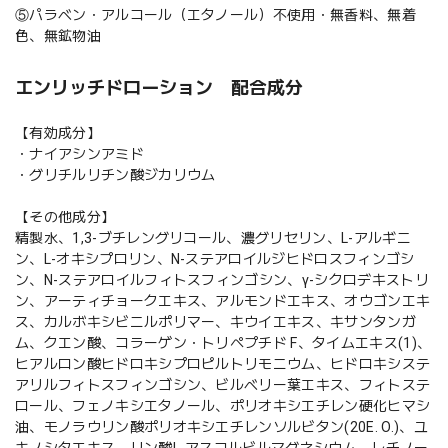
⑤パラベン・アルコール（エタノール）不使用・無香料、無着
色、無鉱物油
エンリッチドローション 配合成分
【有効成分】
・ナイアシンアミド
・グリチルリチン酸ジカリウム
【その他成分】
精製水、1,3-ブチレングリコール、濃グリセリン、L-アルギニ
ン、L-オキシプロリン、N-ステアロイルジヒドロスフィンゴシ
ン、N-ステアロイルフィトスフィンゴシン、γ-シクロデキストリ
ン、アーティチョークエキス、アルモンドエキス、オウゴンエキ
ス、カルボキシビニルポリマー、キウイエキス、キサンタンガ
ム、クエン酸、コラーゲン・トリペプチド F、タイムエキス(1)、
ヒアルロン酸ヒドロキシプロピルトリモニウム、ヒドロキシステ
アリルフィトスフィンゴシン、ビルベリー葉エキス、フィトステ
ロール、フェノキシエタノール、ポリオキシエチレン硬化ヒマシ
油、モノラウリン酸ポリオキシエチレンソルビタン(20E. O.)、ユ
キノシタエキス、リン酸L-アスコルビルマグネシウム、レチノー