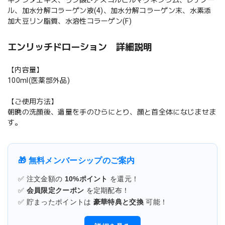
ル、加水分解コラーゲン液(4)、加水分解コラーゲン末、水素添
加大豆リン脂質、水溶性コラーゲン(F)
エンリッチドローション 詳細説明
【内容量】
100ml(医薬部外品)
【ご使用方法】
朝晩の洗顔後、適量を手のひらにとり、顔と首全体になじませま
す。
🎁 無料メンバーシップのご案内
✅ 注文金額の
10%ポイント
を還元！
✅
会員限定クーポン
を定期配布！
✅ 貯まったポイントは
豪華特典と交換
可能！