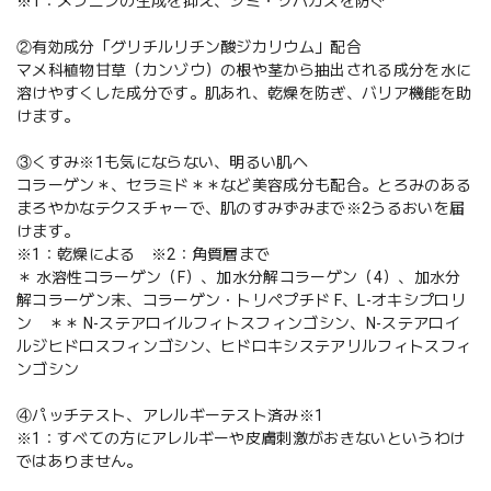
※1：メラニンの生成を抑え、シミ・ソバカスを防ぐ
②有効成分「グリチルリチン酸ジカリウム」配合
マメ科植物甘草（カンゾウ）の根や茎から抽出される成分を水に
溶けやすくした成分です。肌あれ、乾燥を防ぎ、バリア機能を助
けます。
③くすみ※1も気にならない、明るい肌へ
コラーゲン＊、セラミド＊＊など美容成分も配合。とろみのある
まろやかなテクスチャーで、肌のすみずみまで※2うるおいを届
けます。
※1：乾燥による ※2：角質層まで
＊ 水溶性コラーゲン（F）、加水分解コラーゲン（4）、加水分
解コラーゲン末、コラーゲン・トリペプチド F、L-オキシプロリ
ン ＊＊ N-ステアロイルフィトスフィンゴシン、N-ステアロイ
ルジヒドロスフィンゴシン、ヒドロキシステアリルフィトスフィ
ンゴシン
④パッチテスト、アレルギーテスト済み※1
※1：すべての方にアレルギーや皮膚刺激がおきないというわけ
ではありません。