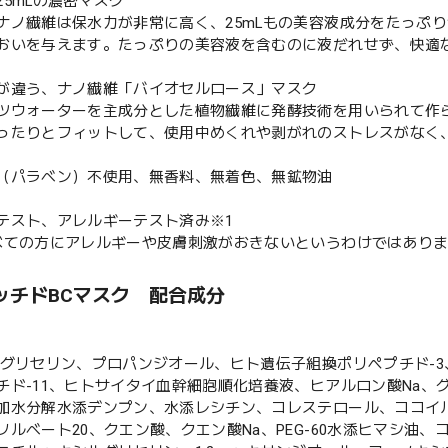
25mLの濃密マスク
ナノ繊維は保水力が非常に高く、25mLもの美容液成分をたっぷ
おいを与えます。たっぷりの美容液を含むのに液だれせず、快適
が違う、ナノ繊維「バイオセルロース」マスク
ツウォーターを主成分とした植物繊維に発酵技術を⽤いられて作
ったりとフィットして、使⽤中めくれや剥がれのストレスがなく
（パラベン）不使用、無香料、無着色、無鉱物油
テスト、アレルギーテスト済み※1
べての方にアレルギーや皮膚刺激がおきないというわけではあり
ッチドBCマスク 配合成分
、グリセリン、プロパンジオール、ヒト遺伝子組換ポリペプチド-3
チド-11、ヒトサイタイ血幹細胞順化培養液、ヒアルロン酸Na、
加水分解水添デンプン、水添レシチン、コレステロール、ココイル
ソルベート20、クエン酸、クエン酸Na、PEG-60水添ヒマシ油