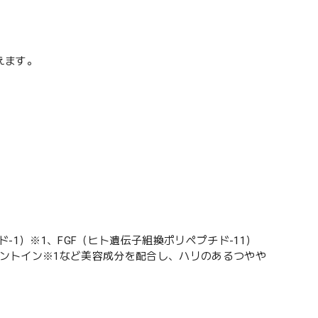
えます。
。
-1）※1、FGF（ヒト遺伝子組換ポリペプチド-11）
アラントイン※1など美容成分を配合し、ハリのあるつやや