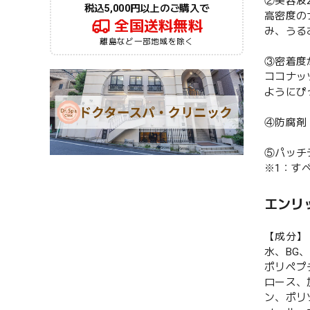
②美容液
税込5,000円以上のご購入で
高密度の
全国送料無料
み、うる
離島など一部地域を除く
③密着度
ココナッ
ようにぴ
④防腐剤
⑤パッチ
※1：す
エンリ
【成分】
水、BG
ポリペプ
ロース、
ン、ポリ