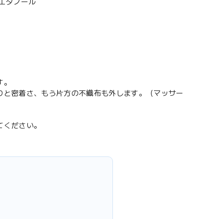
シエタノール
す。
りと密着さ、もう片方の不織布も外します。（マッサー
てください。