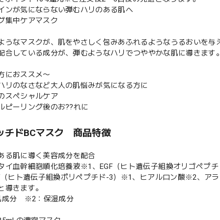
インが気にならない弾むハリのある肌へ
グ集中ケアマスク
ようなマスクが、肌をやさしく包みあふれるようなうるおいを与
配合している成分が、弾むようなハリでつややかな肌に導きます
方におススメ〜
ハリのなさなど大人の肌悩みが気になる方に
のスペシャルケア
ルピーリング後のお??れに
ッチドBCマスク 商品特徴
ある肌に導く美容成分を配合
タイ血幹細胞順化培養液※1、EGF（ヒト遺伝子組換オリゴペプチド
GF（ヒト遺伝子組換ポリペプチド-3）※1、ヒアルロン酸※2、
と導きます。
肌成分 ※2：保湿成分