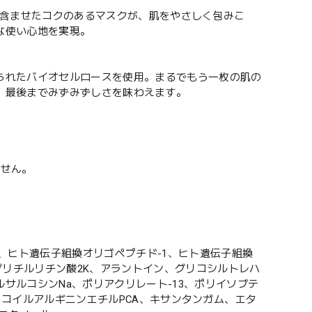
り含ませたコクのあるマスクが、肌をやさしく包みこ
な使い心地を実現。
られたバイオセルロースを使⽤。まるでもう⼀枚の肌の
、最後までみずみずしさを味わえます。
ません。
、ヒト遺伝子組換オリゴペプチド-1、ヒト遺伝子組換
グリチルリチン酸2K、アラントイン、グリコシルトレハ
サルコシンNa、ポリアクリレート-13、ポリイソブテ
、ココイルアルギニンエチルPCA、キサンタンガム、エタ