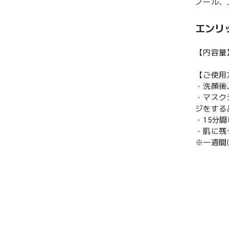
ノール、
エンリ
【内容量
【ご使用
・洗顔後
・マスク
ジをする
・15分
・肌に残
※一週間