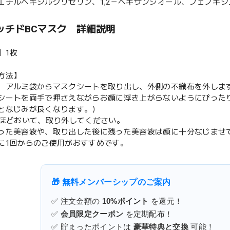
エチルヘキシルグリセリン、1,2－ヘキサンジオール、フェノキ
ッチドBCマスク 詳細説明
】1枚
方法】
、アルミ袋からマスクシートを取り出し、外側の不織布を外しま
シートを両手で押さえながらお顔に浮き上がらないようにぴった
となじみが良くなります。）
間ほどおいて、取り外してください。
った美容液や、取り出した後に残った美容液は顔に十分なじませ
に1回からのご使用がおすすめです。
🎁 無料メンバーシップのご案内
✅ 注文金額の
10%ポイント
を還元！
✅
会員限定クーポン
を定期配布！
✅ 貯まったポイントは
豪華特典と交換
可能！