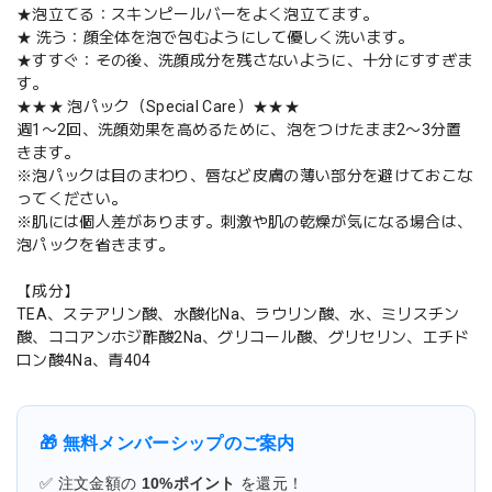
★泡立てる：スキンピールバーをよく泡立てます。
★ 洗う：顔全体を泡で包むようにして優しく洗います。
★すすぐ：その後、洗顔成分を残さないように、十分にすすぎま
す。
★★★ 泡パック（Special Care）★★★
週1〜2回、洗顔効果を高めるために、泡をつけたまま2〜3分置
きます。
※泡パックは目のまわり、唇など皮膚の薄い部分を避けておこな
ってください。
※肌には個人差があります。刺激や肌の乾燥が気になる場合は、
泡パックを省きます。
【成分】
TEA、ステアリン酸、水酸化Na、ラウリン酸、水、ミリスチン
酸、ココアンホジ酢酸2Na、グリコール酸、グリセリン、エチド
ロン酸4Na、青404
🎁 無料メンバーシップのご案内
✅ 注文金額の
10%ポイント
を還元！