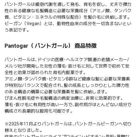
パントガールは細胞代謝を通して発毛、育毛を促し、丈夫で弾力
性のある健康な毛髪構造に必要な栄養成分（アミノ酸、タンパク
質、ビタミン・ミネラルの特殊な配合）を髪の毛に供給します。
ビーガン（Vegan）とは、動物性由来の成分を一切含まないとい
う表記です。
Pantogar（ パントガール） 商品特徴
パントガールは､ドイツの医療･ヘルスケア関連の老舗メーカー/
メルツ社が開発した女性の薄毛･抜け毛に対して世界で初めて安
全性と効果が認められた育毛内服薬です｡
アミノ酸･タンパク質･ビタミンB群など健康な髪に必要な栄養素
が特別なバランスで配合され､髪の成長としっかりとした弾力性
のある構造の構築に必要な栄養素を髪に供給します｡
びまん性脱毛症や毛髪構造の病変治療に､非常に効果的です｡
薄毛･抜け毛に有用性が高い一方で､副作用がほとんどない成分で
構成され長期的な服用も可能です｡
※2025年11月よりパントガールは､パントガールビーガンへ切り
替えとなりました。
従来のパントガールにライスプロテイン･ビオチン･亜鉛･葉酸な