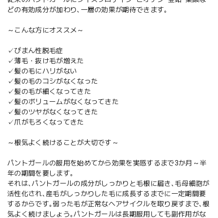
どの有効成分が加わり､一層の効果が期待できます｡
～こんな方にオススメ～
✓びまん性脱毛症
✓薄毛・抜け毛が増えた
✓髪の毛にハリがない
✓髪の毛のコシがなくなった
✓髪の毛が細くなってきた
✓髪のボリュームがなくなってきた
✓髪のツヤがなくなってきた
✓爪がもろくなってきた
～根気よく続けることが大切です～
パントガールの服用を始めてから効果を実感するまで3か月～半
年の期間を要します｡
それは､パントガールの成分がしっかりと毛根に届き､毛母細胞が
活性化され､産毛がしっかりした毛に成長するまでに一定期間要
するからです｡弱った毛が正常なヘアサイクルを取り戻すまで､根
気よく続けましょう｡パントガールは長期服用しても副作用がな