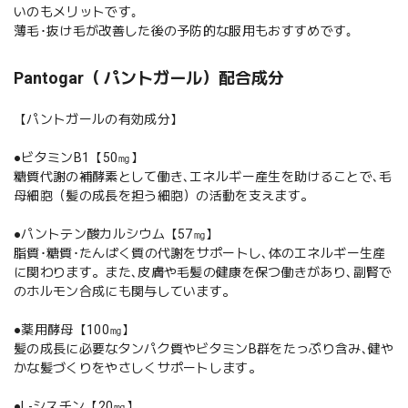
いのもメリットです｡
薄毛･抜け毛が改善した後の予防的な服用もおすすめです｡
Pantogar（ パントガール）配合成分
【パントガールの有効成分】
●ビタミンB1【50㎎】
糖質代謝の補酵素として働き､エネルギー産生を助けることで､毛
母細胞（髪の成長を担う細胞）の活動を支えます。
●パントテン酸カルシウム【57㎎】
脂質･糖質･たんぱく質の代謝をサポートし､体のエネルギー生産
に関わります。また､皮膚や毛髪の健康を保つ働きがあり､副腎で
のホルモン合成にも関与しています。
●薬用酵母【100㎎】
髪の成長に必要なタンパク質やビタミンB群をたっぷり含み､健や
かな髪づくりをやさしくサポートします。
●L-シスチン【20㎎】