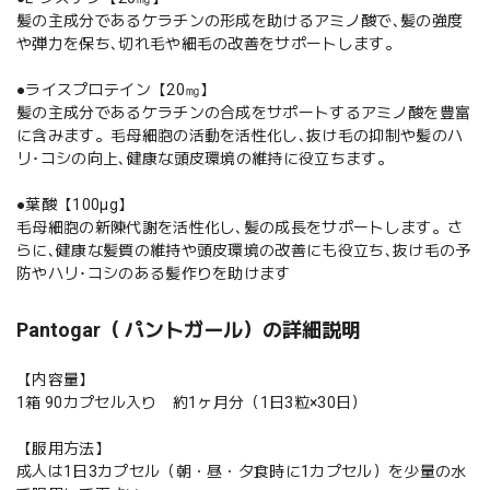
髪の主成分であるケラチンの形成を助けるアミノ酸で､髪の強度
や弾力を保ち､切れ毛や細毛の改善をサポートします。
●ライスプロテイン【20㎎】
髪の主成分であるケラチンの合成をサポートするアミノ酸を豊富
に含みます。毛母細胞の活動を活性化し､抜け毛の抑制や髪のハ
リ･コシの向上､健康な頭皮環境の維持に役立ちます。
●葉酸【100μg】
毛母細胞の新陳代謝を活性化し､髪の成長をサポートします。さ
らに､健康な髪質の維持や頭皮環境の改善にも役立ち､抜け毛の予
防やハリ･コシのある髪作りを助けます
Pantogar（ パントガール）の詳細説明
【内容量】
1箱 90カプセル入り 約1ヶ月分（1日3粒×30日）
【服用方法】
成人は1日3カプセル（朝・昼・夕食時に1カプセル）を少量の水