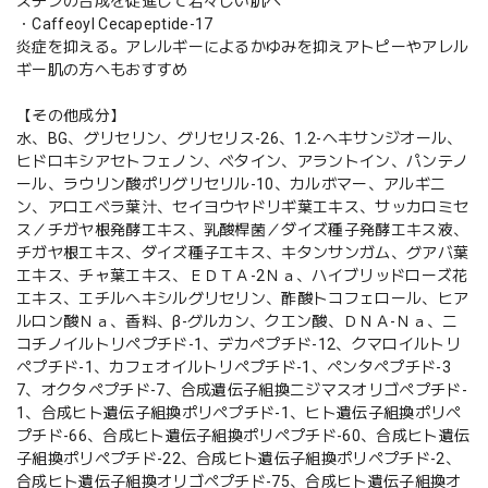
スチンの合成を促進して若々しい肌へ
・Caffeoyl Cecapeptide-17
炎症を抑える。アレルギーによるかゆみを抑えアトピーやアレル
ギー肌の方へもおすすめ
【その他成分】
水、BG、グリセリン、グリセリス-26、1.2-ヘキサンジオール、
ヒドロキシアセトフェノン、ベタイン、アラントイン、パンテノ
ール、ラウリン酸ポリグリセリル-10、カルボマー、アルギニ
ン、アロエベラ葉汁、セイヨウヤドリギ葉エキス、サッカロミセ
ス／チガヤ根発酵エキス、乳酸桿菌／ダイズ種子発酵エキス液、
チガヤ根エキス、ダイズ種子エキス、キタンサンガム、グアバ葉
エキス、チャ葉エキス、ＥＤＴＡ-2Ｎａ、ハイブリッドローズ花
エキス、エチルヘキシルグリセリン、酢酸トコフェロール、ヒア
ルロン酸Ｎａ、香料、β-グルカン、クエン酸、ＤＮＡ-Ｎａ、ニ
コチノイルトリペプチド-1、デカペプチド-12、クマロイルトリ
ペプチド-1、カフェオイルトリペプチド-1、ペンタペプチド-3
7、オクタペプチド-7、合成遺伝子組換ニジマスオリゴペプチド-
1、合成ヒト遺伝子組換ポリペプチド-1、ヒト遺伝子組換ポリペ
プチド-66、合成ヒト遺伝子組換ポリペプチド-60、合成ヒト遺伝
子組換ポリペプチド-22、合成ヒト遺伝子組換ポリペプチド-2、
合成ヒト遺伝子組換オリゴペプチド-75、合成ヒト遺伝子組換オ