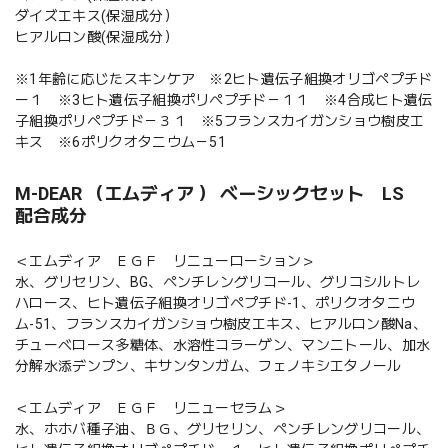
ダイズエキス(保湿成分）
ヒアルロン酸(保湿成分）
※1年齢に応じたスキンケア ※2ヒト遺伝子組換オリゴペプチド
ー１ ※3ヒト遺伝子組換ポリペプチド－１１ ※4合成ヒト遺伝
子組換ポリペプチド－３１ ※5フランスカイガンショウ樹皮エ
キス ※6ポリクオタニウム－51
M-DEAR （エムディア ） ベーシックセット LS
配合成分
＜エムディア ＥＧＦ リニューローション＞
水、グリセリン、BG、ペンチレングリコール、グリコシルトレ
ハロース、ヒト遺伝子組換オリゴペプチド-1、ポリクオタニウ
ム-51、フランスカイガンショウ樹皮エキス、ヒアルロン酸Na、
チューベロース多糖体、水溶性コラーゲン、マンニトール、加水
分解水添デンプン、キサンタンガム、フェノキシエタノール
＜エムディア ＥＧＦ リニューセラム＞
水、ホホバ種子油、ＢＧ、グリセリン、ペンチレングリコール、