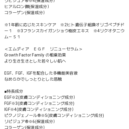
リピジュア®※4(保湿成分）
ヒアルロン酸(保湿成分）
コラーゲン(保湿成分）
※1年齢に応じたスキンケア ※2ヒト遺伝子組換オリゴペプチド
ー１ ※3フランスカイガンショウ樹皮エキス ※4リクオタニウ
ム－５１
＜エムディア ＥＧＦ リニューセラム＞
Growth Factor Family の相乗効果
より生き生きとした若々しい肌へ
EGF、FGF、IGFを配合した多機能美容液
なめらかでしっとりとした感触
■特長成分
EGF※2(皮膚コンディショニング成分）
FGF※3(皮膚コンディショニング成分)
IGF※4(皮膚コンディショニング成分）
ピクノジェノール®※5(皮膚コンディショニング成分)
リピジュア®※6(保湿成分）
コラーゲン(保湿成分）