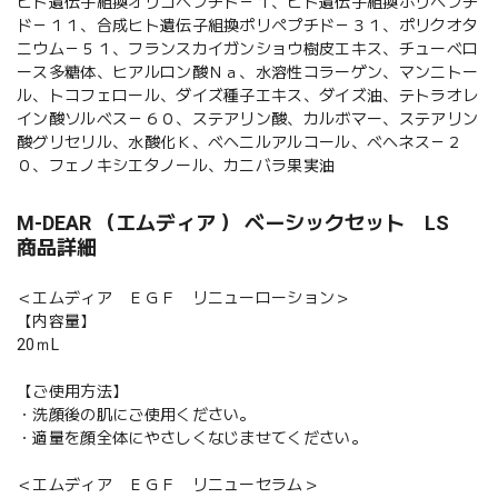
ヒト遺伝子組換オリゴペプチド－１、ヒト遺伝子組換ポリペプチ
ド－１１、合成ヒト遺伝子組換ポリペプチド－３１、ポリクオタ
ニウム－５１、フランスカイガンショウ樹皮エキス、チューベロ
ース多糖体、ヒアルロン酸Ｎａ、水溶性コラーゲン、マンニトー
ル、トコフェロール、ダイズ種子エキス、ダイズ油、テトラオレ
イン酸ソルベス－６０、ステアリン酸、カルボマー、ステアリン
酸グリセリル、水酸化Ｋ、ベヘニルアルコール、ベヘネス－２
０、フェノキシエタノール、カニバラ果実油
M-DEAR （エムディア ） ベーシックセット LS
商品詳細
＜エムディア ＥＧＦ リニューローション＞
【内容量】
20ｍL
【ご使用方法】
・洗顔後の肌にご使用ください。
・適量を顔全体にやさしくなじませてください。
＜エムディア ＥＧＦ リニューセラム＞