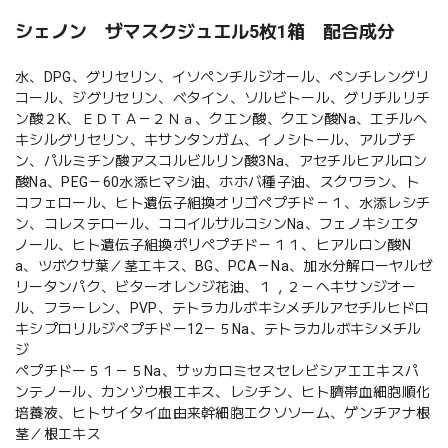
シェノン ザマスクジュエル5枚1箱 配合成分
水、DPG、グリセリン、イソペンチルジオール、ペンチレングリ
コール、ジグリセリン、ベタイン、ソルビトール、グリチルリチ
ン酸２K、ＥＤＴＡ－２Ｎａ、クエン酸、クエン酸Na、エチルヘ
キシルグリセリン、キサンタンガム、イノシトール、アルブチ
ン、パルミチン酸アスコルビルリン酸3Na、アセチルヒアルロン
酸Na、PEG－60水添ヒマシ油、ホホバ種子油、スクワラン、ト
コフェロール、ヒト遺伝子組換オリゴペプチド－１、水添レシチ
ン、コレステロール、ココイルサルコシンNa、フェノキシエタ
ノール、ヒト遺伝子組換ポリペプチド－１１、ヒアルロン酸N
a、ツボクサ葉／茎エキス、BG、PCA－Na、加水分解ローヤルゼ
リータンパク、ビターオレンジ花油、１，２－ヘキサンジオー
ル、フラーレン、PVP、テトラカルボキシメチルアセチルヒドロ
キシプロリルジペプチドー12－５Na、テトラカルボキシメチル
ジ
ペプチドー５１－５Na、サッカロミセスセレビシアエエキスパ
ンテノール、カンゾウ根エキス、レシチン、ヒト臍帯血細胞順化
培養液、ヒトサイタイ血由来幹細胞エクソソーム、ゲンチアナ根
茎／根エキス