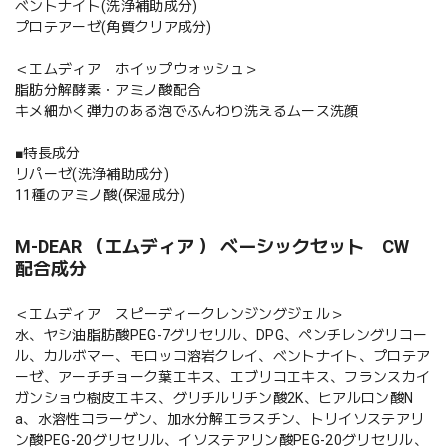
ベントナイト(洗浄補助成分)
プロテアーゼ(角質クリア成分)
＜エムディア ホイップウォッシュ＞
脂肪分解酵素・アミノ酸配合
キメ細かく弾力のある泡でふんわり洗えるムース洗顔
■特長成分
リパーゼ(洗浄補助成分)
11種のアミノ酸(保湿成分)
M-DEAR （エムディア ） ベーシックセット CW
配合成分
＜エムディア スピーディークレンジングジェル＞
水、ヤシ油脂肪酸PEG-7グリセリル、DPG、ペンチレングリコー
ル、カルボマー、モロッコ溶岩クレイ、ベントナイト、プロテア
ーゼ、アーチチョーク葉エキス、エブリコエキス、フランスカイ
ガンショウ樹皮エキス、グリチルリチン酸2K、ヒアルロン酸N
a、水溶性コラーゲン、加水分解エラスチン、トリイソステアリ
ン酸PEG-20グリセリル、イソステアリン酸PEG-20グリセリル、