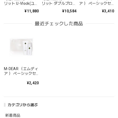
リット U-Vlock(ユー
リット ダブルブロッ
ア ） ベーシックセ
ブロック) プレミア
ク【リニューアル】
ット LS
¥11,880
¥10,584
¥3,410
ムブライト
最近チェックした商品
M-DEAR （エムディ
ア ） ベーシックセ
ット CW
¥2,420
カテゴリから選ぶ
新着商品