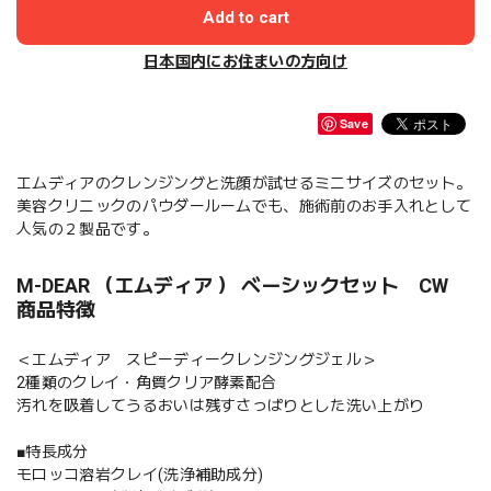
Add to cart
日本国内にお住まいの方向け
Save
エムディアのクレンジングと洗顔が試せるミニサイズのセット。
美容クリニックのパウダールームでも、施術前のお手入れとして
人気の２製品です。
M-DEAR （エムディア ） ベーシックセット CW
商品特徴
＜エムディア スピーディークレンジングジェル＞
2種類のクレイ・角質クリア酵素配合
汚れを吸着してうるおいは残すさっぱりとした洗い上がり
■特長成分
モロッコ溶岩クレイ(洗浄補助成分)