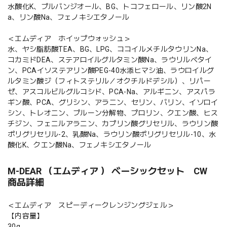
水酸化K、プルバンジオール、BG、トコフェロール、リン酸2N
a、リン酸Na、フェノキシエタノール
＜エムディア ホイップウォッシュ＞
水、ヤシ脂肪酸TEA、BG、LPG、ココイルメチルタウリンNa、
コカミドDEA、ステアロイルグルタミン酸Na、ラウリルベタイ
ン、PCAイソステアリン酸PEG-40水添ヒマシ油、ラウロイルグ
ルタミン酸ジ（フィトステリル／オクチルドデシル）、リパー
ゼ、アスコルビルグルコシド、PCA-Na、アルギニン、アスパラ
ギン酸、PCA、グリシン、アラニン、セリン、バリン、イソロイ
シン、トレオニン、プルーン分解物、プロリン、クエン酸、ヒス
チジン、フェニルアラニン、カプリン酸グリセリル、ラウリン酸
ポリグリセリル-2、乳酸Na、ラウリン酸ポリグリセリル-10、水
酸化K、クエン酸Na、フェノキシエタノール
M-DEAR （エムディア ） ベーシックセット CW
商品詳細
＜エムディア スピーディークレンジングジェル＞
【内容量】
30g