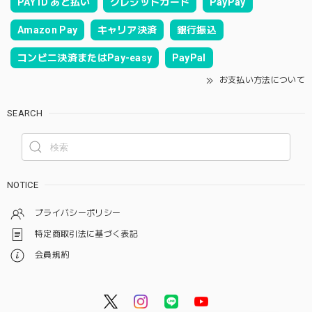
PAY ID あと払い
クレジットカード
PayPay
Amazon Pay
キャリア決済
銀行振込
コンビニ決済またはPay-easy
PayPal
お支払い方法について
SEARCH
NOTICE
プライバシーポリシー
特定商取引法に基づく表記
会員規約