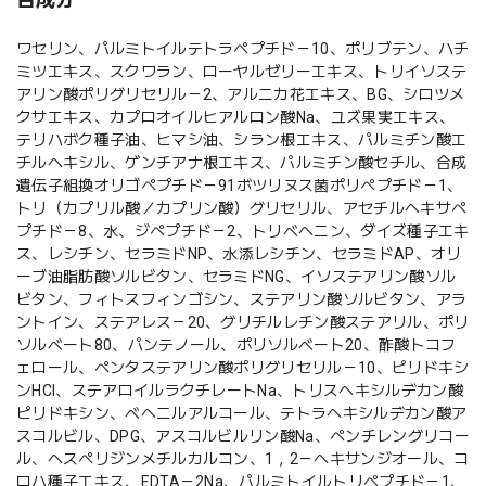
ワセリン、パルミトイルテトラペプチド－10、ポリブテン、ハチ
ミツエキス、スクワラン、ローヤルゼリーエキス、トリイソステ
アリン酸ポリグリセリル－2、アルニカ花エキス、BG、シロツメ
クサエキス、カプロオイルヒアルロン酸Na、ユズ果実エキス、
テリハボク種子油、ヒマシ油、シラン根エキス、パルミチン酸エ
チルヘキシル、ゲンチアナ根エキス、パルミチン酸セチル、合成
遺伝子組換オリゴペプチド－91ボツリヌス菌ポリペプチド－1、
トリ（カプリル酸／カプリン酸）グリセリル、アセチルヘキサペ
プチド－8、水、ジペプチド－2、トリベヘニン、ダイズ種子エキ
ス、レシチン、セラミドNP、水添レシチン、セラミドAP、オリ
ーブ油脂肪酸ソルビタン、セラミドNG、イソステアリン酸ソル
ビタン、フィトスフィンゴシン、ステアリン酸ソルビタン、アラ
ントイン、ステアレス－20、グリチルレチン酸ステアリル、ポリ
ソルベート80、パンテノール、ポリソルベート20、酢酸トコフ
ェロール、ペンタステアリン酸ポリグリセリル－10、ピリドキシ
ンHCl、ステアロイルラクチレートNa、トリスヘキシルデカン酸
ピリドキシン、ベヘニルアルコール、テトラヘキシルデカン酸ア
スコルビル、DPG、アスコルビルリン酸Na、ペンチレングリコー
ル、ヘスペリジンメチルカルコン、1，2－ヘキサンジオール、コ
ロハ種子エキス、EDTA－2Na、パルミトイルトリペプチド－1、