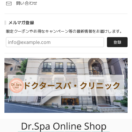
問い合わせ
メルマガ登録
限定クーポンやお得なキャンペーン等の最新情報をお届けします。
登録