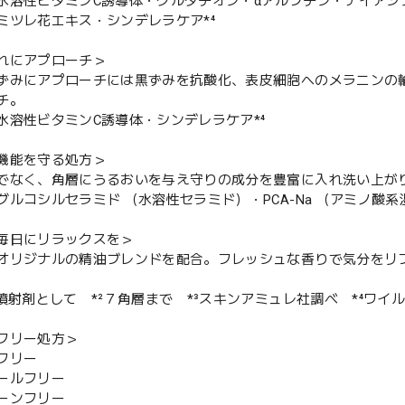
水溶性ビタミンC誘導体・グルタチオン・αアルブチン・ナイアシ
ミツレ花エキス・シンデレラケア*⁴
れにアプローチ＞
ずみにアプローチには黒ずみを抗酸化、表皮細胞へのメラニンの
チ。
水溶性ビタミンC誘導体・シンデレラケア*⁴
機能を守る処方＞
でなく、角層にうるおいを与え守りの成分を豊富に入れ洗い上が
グルコシルセラミド （水溶性セラミド）・PCA-Na （アミノ酸
毎日にリラックスを＞
オリジナルの精油ブレンドを配合。フレッシュな香りで気分をリ
：噴射剤として *²７角層まで *³スキンアミュレ社調べ *⁴ワイ
フリー処方＞
フリー
ールフリー
ーンフリー