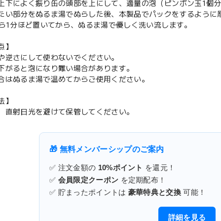
上下によく振り缶の頭部を上にして、適量の泡（ピンポン玉1個
たい部分をぬるま湯でぬらした後、本製品でパックをするように
から1分ほど置いてから、ぬるま湯で優しく洗い流します。
点】
や逆さにして使わないでください。
下がると泡になり難い場合があります。
合はぬるま湯で温めてからご使用ください。
法】
 直射日光を避けて保管してください。
🎁 無料メンバーシップのご案内
✅ 注文金額の
10%ポイント
を還元！
✅
会員限定クーポン
を定期配布！
✅ 貯まったポイントは
豪華特典と交換
可能！
詳細を見る