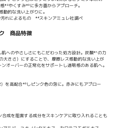
*²やくすみ*³に多方面からアプローチ。
ス感動的な洗い上がりに。
や汚れによるもの *⁴スキンアミュレ社調べ
ック 商品特徴
し肌へのやさしさにもこだわった処方設計。炭酸*¹の力
/5の大きさ）にすることで、摩擦レス感動的な洗い上が
ーンオーバーの正常化をサポートし透明感のある肌へ。
2）を高配合*³しピンク色の泡に。赤みにもアプロー
ン合成を阻害する成分をスキンケアに取り入れることも