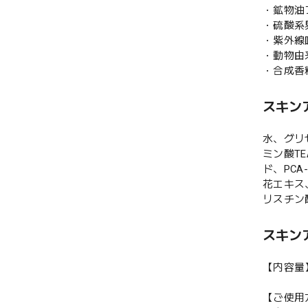
・鉱物油
・硫酸系
・紫外線
・動物由
・合成香
スキン
水、グリ
ミン酸T
ド、PC
花エキス
リスチン
スキン
【内容量】
【ご使用