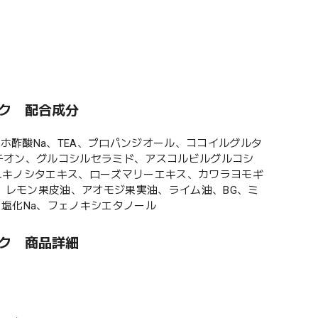
ック 配合成分
ンホ酢酸Na、TEA、プロパンジオール、ココイルグルタ
チオン、グルコシルセラミド、アスコルビルグルコシ
、ユキノシタエキス、ローズマリーエキス、カワラヨモギ
、レモン果皮油、アオモジ果実油、ライム油、BG、ミ
、塩化Na、フェノキシエタノール
ック 商品詳細