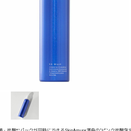
洗顔・炭酸*¹パックが同時にできるSkinAmure渾身の"ピンク炭