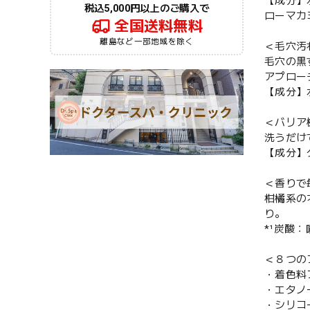
【成分】
税込5,000円以上のご購入で
ローマカ
全国送料無料
離島など一部地域を除く
＜毛穴汚
毛穴の黒
アプロー
【成分】
＜バリア
洗うだけ
【成分】
＜香りで
柑橘系の
り。
*¹炭酸
＜８つの
・着色料
・エタノ
・シリコ