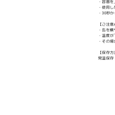
・容器を
・使用し
・30秒
【ご注意
・缶を横
・温度が
・その場
【保存方
常温保存