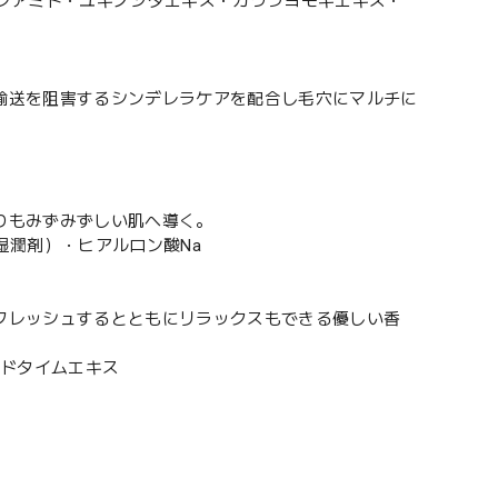
ンアミド・ユキノシタエキス・カワラヨモギエキス・
輸送を阻害するシンデレラケアを配合し毛穴にマルチに
りもみずみずしい肌へ導く。
系湿潤剤）・ヒアルロン酸Na
フレッシュするとともにリラックスもできる優しい香
ルドタイムエキス