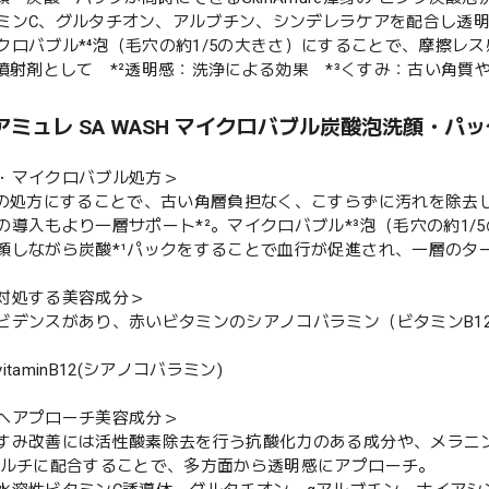
ミンC、グルタチオン、アルブチン、シンデレラケアを配合し透明感
クロバブル*⁴泡（毛穴の約1/5の大きさ）にすることで、摩擦レ
：噴射剤として *²透明感：洗浄による効果 *³くすみ：古い角質
アミュレ SA WASH マイクロバブル炭酸泡洗顔・パ
・マイクロバブル処方＞
泡の処方にすることで、古い角層負担なく、こすらずに汚れを除去
の導入もより一層サポート*²。マイクロバブル*³泡（毛穴の約1
顔しながら炭酸*¹パックをすることで血行が促進され、一層のタ
対処する美容成分＞
ビデンスがあり、赤いビタミンのシアノコバラミン（ビタミンB1
itaminB12(シアノコバラミン)
へアプローチ美容成分＞
すみ改善には活性酸素除去を行う抗酸化力のある成分や、メラニ
マルチに配合することで、多方面から透明感にアプローチ。