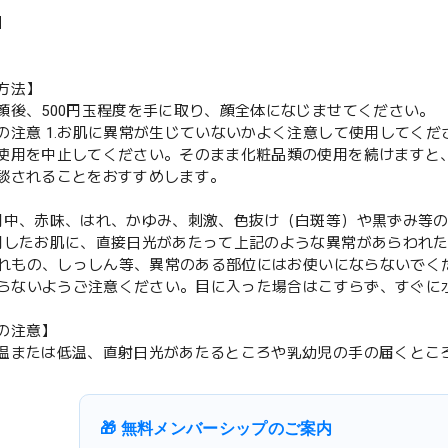
】
方法】
顔後、500円玉程度を手に取り、顔全体になじませてください。
の注意 1.お肌に異常が生じていないかよく注意して使用してく
使用を中止してください。そのまま化粧品類の使用を続けますと
談されることをおすすめします。
用中、赤味、はれ、かゆみ、刺激、色抜け（白斑等）や黒ずみ等
用したお肌に、直接日光があたって上記のような異常があらわれ
やはれもの、しっしん等、異常のある部位にはお使いにならないでくた
入らないようご注意ください。目に入った場合はこすらず、すぐに
の注意】
温または低温、直射日光があたるところや乳幼児の手の届くとこ
🎁 無料メンバーシップのご案内