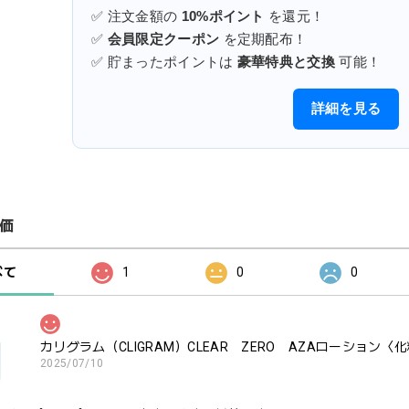
✅ 注文金額の
10%ポイント
を還元！
✅
会員限定クーポン
を定期配布！
✅ 貯まったポイントは
豪華特典と交換
可能！
詳細を見る
価
べて
1
0
0
カリグラム（CLIGRAM）CLEAR ZERO AZAローション〈化粧
2025/07/10