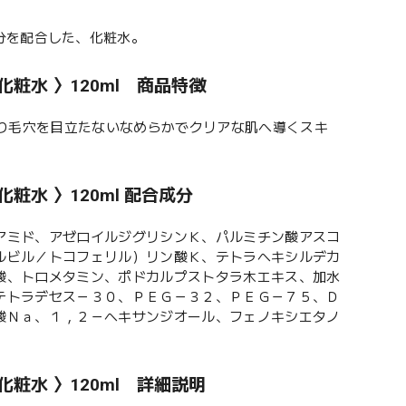
分を配合した、化粧水。
〈化粧水 〉120ml 商品特徴
チにより毛穴を目立たないなめらかでクリアな肌へ導くスキ
化粧水 〉120ml 配合成分
アミド、アゼロイルジグリシンＫ、パルミチン酸アスコ
ルビル／トコフェリル）リン酸Ｋ、テトラヘキシルデカ
酸、トロメタミン、ポドカルプストタラ木エキス、加水
テトラデセス－３０、ＰＥＧ－３２、ＰＥＧ－７５、Ｄ
酸Ｎａ、１，２－ヘキサンジオール、フェノキシエタノ
〈化粧水 〉120ml 詳細説明