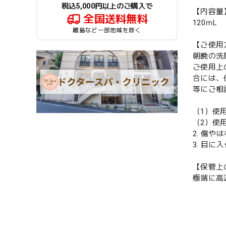
税込5,000円以上のご購入で
【内容量
全国送料無料
120ｍL
離島など一部地域を除く
【ご使用
朝晩の洗
ご使用上
合には、
等にご相
（1）使
（2）使
2. 傷
3. 目に
【保管上
極端に高