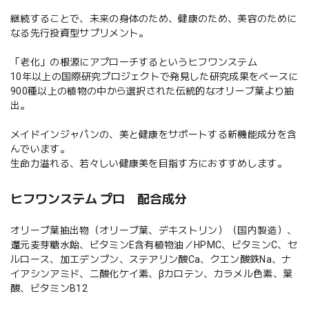
継続することで、未来の身体のため、健康のため、美容のために
なる先行投資型サプリメント。
「老化」の根源にアプローチするというヒフワンステム
10年以上の国際研究プロジェクトで発見した研究成果をベースに
900種以上の植物の中から選択された伝統的なオリーブ葉より抽
出。
メイドインジャパンの、美と健康をサポートする新機能成分を含
んでいます。
生命力溢れる、若々しい健康美を目指す方におすすめします。
ヒフワンステム プロ 配合成分
オリーブ葉抽出物（オリーブ葉、デキストリン）（国内製造）、
還元麦芽糖水飴、ビタミンE含有植物油／HPMC、ビタミンC、セ
ルロース、加工デンプン、ステアリン酸Ca、クエン酸鉄Na、ナ
イアシンアミド、二酸化ケイ素、βカロテン、カラメル色素、葉
酸、ビタミンB12