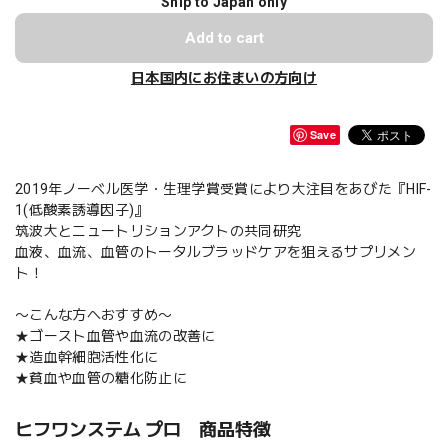
Ship to Japan only
Add to cart
日本国内にお住まいの方向け
Save
2019年ノーベル医学・生理学賞受賞により大注目をあびた『HIF-
1(低酸素誘導因子)』
筑波大とニュートリションアクトの共同研究
血液、血流、血管のトータルブラッドケアを狙えるサプリメン
ト！
〜こんな方へおすすめ〜
★ゴースト血管や血流の改善に
★造血幹細胞活性化に
★貧血や血管の糖化防止に
ヒフワンステム プロ 商品特徴