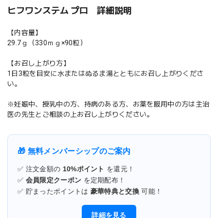
ヒフワンステム プロ 詳細説明
【内容量】
29.7ｇ（330ｍｇ×90粒）
【お召し上がり方】
1日3粒を目安に水またはぬるま湯とともにお召し上がりくださ
い。
※妊娠中、授乳中の方、持病のある方、お薬を服用中の方は主治
医の先生とご相談の上お召し上がりください。
🎁 無料メンバーシップのご案内
✅ 注文金額の
10%ポイント
を還元！
✅
会員限定クーポン
を定期配布！
✅ 貯まったポイントは
豪華特典と交換
可能！
詳細を見る