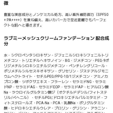
徴
豊富な美容成分とノンケミカル処方、高い紫外線防御力（SPF50
+ PA++++）を兼ね備え、高いカバー力で至近距離でもパーフェ
クトな肌へと導きます。
ラブミーメッシュクリームファンデーション 配合成
分
水・シクロペンタシロキサン・ジフェニルシロキシフェニルトリ
メチコン・トリエチルヘキサノイン・BG・ジメチコン・PEG-9ポ
リジメチルシロキシエチルジメチコン・ペンチレングリコール・
ポリメチルシルセスキオキサン・グリセリン・ジステアルジモニ
ウムヘクトライト・セチルPEG/PPG-10/1ジメチコン・アミノカ
プロン酸・ツボクサエキス・フラーレン・セラミドNG・セラミ
ドNP・セラミドAG・セラミドEOP・セラミドAP・ヒアルロン酸
Na・ラウロイルグルタミン酸ジ（オクチルドデシル/フィトステ
リル/ベヘニル）・セチルPGヒドロキシエチルパルミタミド・フ
ィトステロールズ・PCA-Na・PCA・乳酸Na・ポリグルタミン
酸・ヒドロキシエチルウレア・プロリン・グリシン・アラニン・