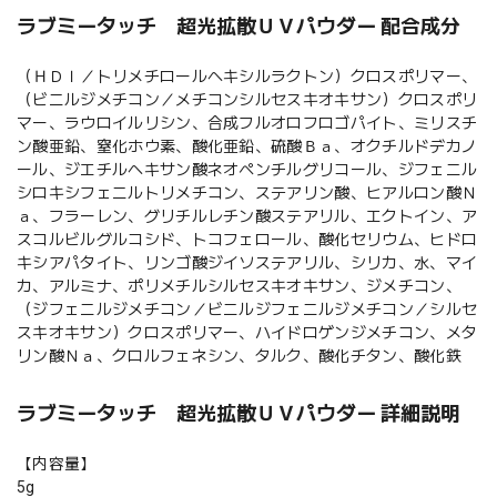
ラブミータッチ 超光拡散ＵＶパウダー 配合成分
（ＨＤＩ／トリメチロールヘキシルラクトン）クロスポリマー、
（ビニルジメチコン／メチコンシルセスキオキサン）クロスポリ
マー、ラウロイルリシン、合成フルオロフロゴパイト、ミリスチ
ン酸亜鉛、窒化ホウ素、酸化亜鉛、硫酸Ｂａ、オクチルドデカノ
ール、ジエチルヘキサン酸ネオペンチルグリコール、ジフェニル
シロキシフェニルトリメチコン、ステアリン酸、ヒアルロン酸Ｎ
ａ、フラーレン、グリチルレチン酸ステアリル、エクトイン、ア
スコルビルグルコシド、トコフェロール、酸化セリウム、ヒドロ
キシアパタイト、リンゴ酸ジイソステアリル、シリカ、水、マイ
カ、アルミナ、ポリメチルシルセスキオキサン、ジメチコン、
（ジフェニルジメチコン／ビニルジフェニルジメチコン／シルセ
スキオキサン）クロスポリマー、ハイドロゲンジメチコン、メタ
リン酸Ｎａ、クロルフェネシン、タルク、酸化チタン、酸化鉄
ラブミータッチ 超光拡散ＵＶパウダー 詳細説明
【内容量】
5g