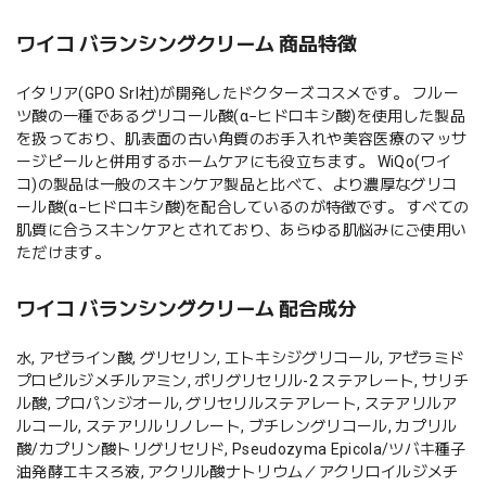
ワイコ バランシングクリーム 商品特徴
イタリア(GPO Srl社)が開発したドクターズコスメです。 フルー
ツ酸の一種であるグリコール酸(α−ヒドロキシ酸)を使用した製品
を扱っており、肌表面の古い角質のお手入れや美容医療のマッサ
ージピールと併用するホームケアにも役立ちます。 WiQo(ワイ
コ)の製品は一般のスキンケア製品と比べて、より濃厚なグリコ
ール酸(α−ヒドロキシ酸)を配合しているのが特徴です。 すべての
肌質に合うスキンケアとされており、あらゆる肌悩みにご使用い
ただけます。
ワイコ バランシングクリーム 配合成分
水, アゼライン酸, グリセリン, エトキシジグリコール, アゼラミド
プロピルジメチルアミン, ポリグリセリル-2 ステアレート, サリチ
ル酸, プロパンジオール, グリセリルステアレート, ステアリルア
ルコール, ステアリルリノレート, ブチレングリコール, カプリル
酸/カプリン酸トリグリセリド, Pseudozyma Epicola/ツバキ種子
油発酵エキスろ液, アクリル酸ナトリウム／アクリロイルジメチ