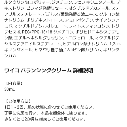
ルタウリンNaコポリマー, ジメチコン, フェノキシエタノール, デ
キストリン, ビフィダ発酵リセート, オクチルドデカノール, ステ
アリルステアレート, バチルス/葉酸発酵ろ液エキス, グルコン酸
ナトリウム, ポリデキストロース, アミロペクチン, ナイアシンア
ミド, オクチルドデシルオレエート, フィトスフィンゴシン, トリ
デセス-6, PEG/PPG-18/18 ジメチコン, ポリヒドロキシステアリ
ン酸, エチルヘキシルグリセリン, トコフェロール, オクチルドデ
シルステアロイルステアレート, ヒアルロン酸ナトリウム, 1,2-ヘ
キサンジオール, ヒマワリ種子油, ソルビン酸カリウム, キサンタ
ンガム
ワイコ バランシングクリーム 詳細説明
【内容量】
30mL
【ご使用方法】
1日1～2回、肌の状態に合わせてご使用ください。
丁寧に洗顔を行い、本品を顔全体に塗ります。
少なくとも2か月は継続してご使用ください。