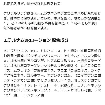
肌荒れを防ぎ、健やかな肌状態を保つ
グリチルリチン酸２Ｋ、ムラサキシキブ果実エキスが肌荒れを防
ぎ、健やかに保ちます。さらに、キメを整え、なめらかな肌触り
へ。 とろみのあるお化粧水が肌を包み込み、つるんとした肌印
象へ導きながら肌を整えます。
エテルナムDRローション 配合成分
水、グリセリン、ＢＧ、トレハロース、ヒト臍帯由来間葉系幹細
胞培養上清液、ペンチレングリコール、アセチルヒアルロン酸Ｎ
ａ、加水分解ヒアルロン酸、ヒアルロン酸Ｎａ、水溶性コラーゲ
ン、加水分解コラーゲン、グリチルリチン酸２Ｋ、ヒメフウロエ
キス、ムラサキシキブ果実エキス、アロエベラ葉エキス、シャク
ヤク根エキス、カルボマー、キサンタンガム、（エイコサン二酸
／テトラデカン二酸）ポリグリセリル－１０、ミリスチン酸ポリ
グリセリル－１０、トコフェロール、水酸化Ｋ、エチルヘキシル
グリセリン、フェノキシエタノール、ローマカミツレ花油、ラベ
ンダー油、レモングラス油