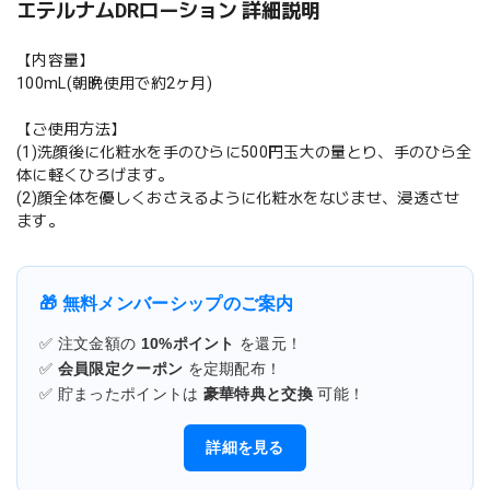
エテルナムDRローション 詳細説明
【内容量】
100mL(朝晩使用で約2ヶ月)
【ご使用方法】
(1)洗顔後に化粧水を手のひらに500円玉大の量とり、手のひら全
体に軽くひろげます。
(2)顔全体を優しくおさえるように化粧水をなじませ、浸透させ
ます。
🎁 無料メンバーシップのご案内
✅ 注文金額の
10%ポイント
を還元！
✅
会員限定クーポン
を定期配布！
✅ 貯まったポイントは
豪華特典と交換
可能！
詳細を見る