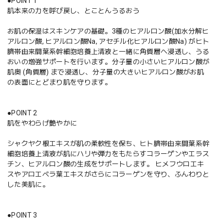
●POINT 1
肌本来の力を呼び戻し、とことんうるおう
お肌の保湿はスキンケアの基礎。3種のヒアルロン酸(加水分解ヒ
アルロン酸, ヒアルロン酸Na, アセチル化ヒアルロン酸Na) がヒト
臍帯由来間葉系幹細胞培養上清液と一緒に角質層へ浸透し、うる
おいの増強サポートを行います。分子量の小さいヒアルロン酸が
肌奥 (角質層) まで浸透し、分子量の大きいヒアルロン酸がお肌
の表面にとどまり肌を守ります。
●POINT 2
肌をやわらげ艶やかに
シャクヤク根エキスが肌の柔軟性を保ち、ヒト臍帯由来間葉系幹
細胞培養上清液が肌にハリや弾力をもたらすコラーゲンやエラス
チン、ヒアルロン酸の生成をサポートします。 ヒメフウロエキ
スやアロエベラ葉エキスがさらにコラーゲンを守り、ふんわりと
した美肌に。
●POINT 3